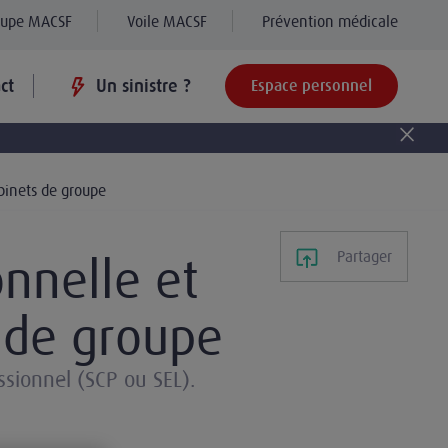
oupe MACSF
Voile MACSF
Prévention médicale
ct
Un sinistre ?
Espace personnel
abinets de groupe
Partager
onnelle et
s de groupe
ssionnel (SCP ou SEL).