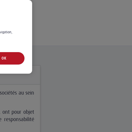
vigation,
OK
 sociétés au sein
L ont pour objet
e responsabilité