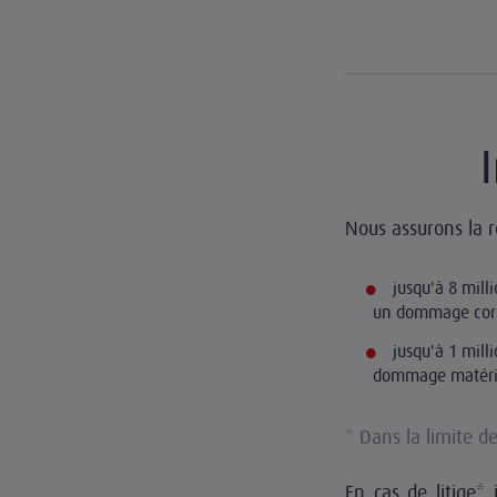
Nous assurons la ré
jusqu'à 8 mill
un dommage corp
jusqu'à 1 mill
dommage matérie
* Dans la limite d
En cas de litige* 