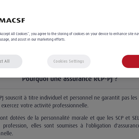
Appelez le
Prendre un rendez-vous
“Accept All Cookies”, you agree to the storing of cookies on your device to enhance site na
 usage, and assist in our marketing efforts.
ct All
Cookies Settings
Pourquoi une assurance RCP-PJ ?
J souscrit à titre individuel et personnel ne garantit pas les
 exercez votre activité professionnelle.
sont dotées de la personnalité morale et que les SCP et SE
a profession, elles sont soumises à l'obligation d'assuranc
nnelle.