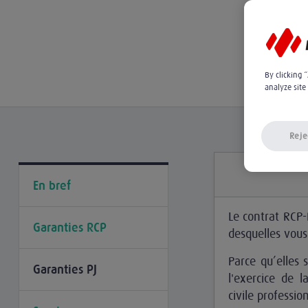
By clicking 
analyze site
Reje
En bref
Le contrat RCP-P
Garanties RCP
desquelles vous
Parce qu’elles 
Garanties PJ
l'exercice de l
civile professio