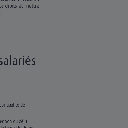
os droits et mettre
.
salariés
eur qualité de
ention ou délit
de leur activité au