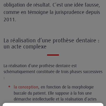
obligation de résultat. C’est une idée fausse,
comme en témoigne la jurisprudence depuis
2011.
La réalisation d’une prothèse dentaire :
un acte complexe
La réalisation d’une prothèse dentaire est
schématiquement constituée de trois phases successives
:
, en fonction de la morphologie
la conception
buccale du patient. Elle suppose à la fois une
démarche intellectuelle et la réalisation d’actes
tels que la prise d’empreintes, de clichés