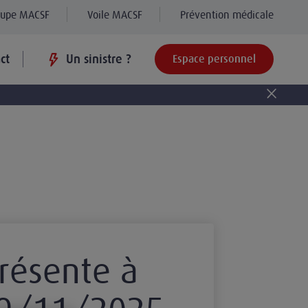
oupe MACSF
Voile MACSF
Prévention médicale
ct
Un sinistre ?
Espace personnel
résente à