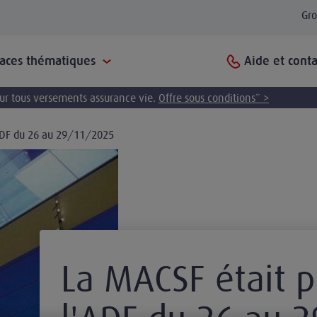
Gr
Aide et conta
paces thématiques
pour tous versements assurance vie.
Offre sous conditions* >
'ADF du 26 au 29/11/2025
La MACSF était p