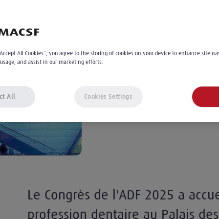
l'ADF du 26 au 
L'équipe éditoriale MACSF
2
Le 09.12.2025
“Accept All Cookies”, you agree to the storing of cookies on your device to enhance site na
 usage, and assist in our marketing efforts.
À 10:00
ct All
Cookies Settings
Le Congrès de l'ADF 2025 a accuei
profession dentaire au Palais des