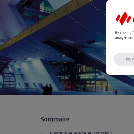
By clicking 
analyze site
Reje
Sommaire
Pourquoi se rendre au congrès ?