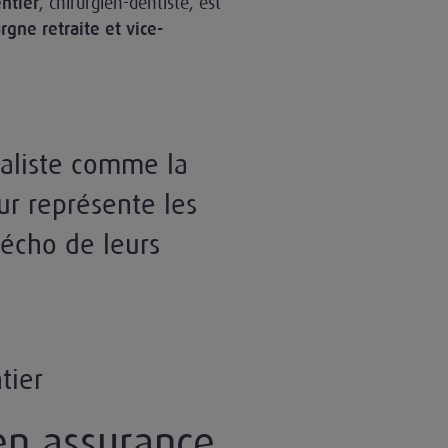
, chirurgien-dentiste, est
ntier
gne retraite et vice-
aliste comme la
ur représente les
l’écho de leurs
tier
en assurance