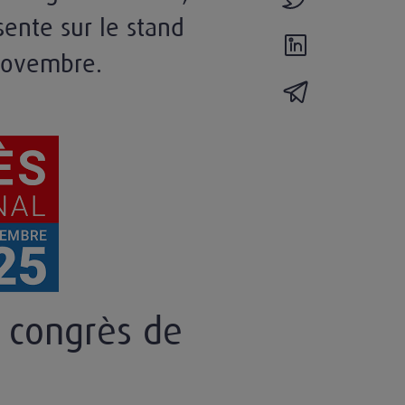
sente sur le stand
partager l'actual
novembre.
partager l'actua
 congrès de