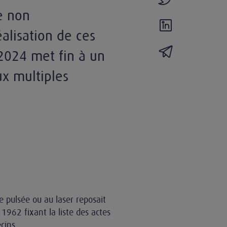
e non
partager l'actual
alisation de ces
partager l'actua
2024 met fin à un
ux multiples
u
e pulsée ou au laser reposait
r 1962 fixant la liste des actes
ecins.