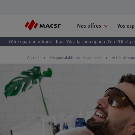
Nos offres
Vos es
Offre épargne retraite : frais 0% à la souscription d'un PER et 
Accueil
Responsabilité professionnelle
Actes de soi