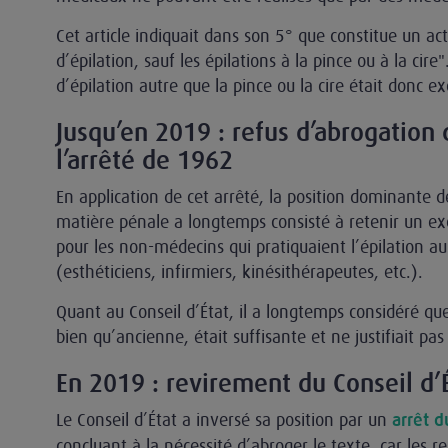
Cet article indiquait dans son 5° que constitue un a
lle
d’épilation, sauf les épilations à la pince ou à la cire
d’épilation autre que la pince ou la cire était donc e
Jusqu’en 2019 : refus d’abrogation d
l’arrêté de 1962
En application de cet arrêté, la position dominante d
matière pénale a longtemps consisté à retenir un exe
pour les non-médecins qui pratiquaient l’épilation au
(esthéticiens, infirmiers, kinésithérapeutes, etc.).
Quant au Conseil d’État, il a longtemps considéré qu
bien qu’ancienne, était suffisante et ne justifiait pas
En 2019 : revirement du Conseil d’
Le Conseil d’État a inversé sa position par un
arrêt 
concluant à la nécessité d’abroger le texte, car les res