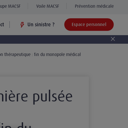
oupe MACSF
Voile MACSF
Prévention médicale
ct
Un sinistre ?
Espace personnel
 non thérapeutique : fin du monopole médical
mière pulsée