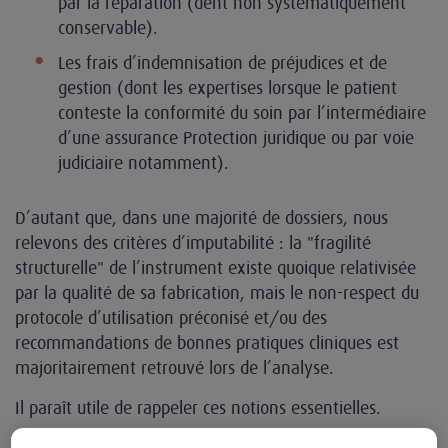
par la réparation (dent non systématiquement
conservable).
Les frais d’indemnisation de préjudices et de
gestion (dont les expertises lorsque le patient
conteste la conformité du soin par l’intermédiaire
d’une assurance Protection juridique ou par voie
judiciaire notamment).
D’autant que, dans une majorité de dossiers, nous
relevons des critères d’imputabilité : la "fragilité
structurelle" de l’instrument existe quoique relativisée
par la qualité de sa fabrication, mais le non-respect du
protocole d’utilisation préconisé et/ou des
recommandations de bonnes pratiques cliniques est
majoritairement retrouvé lors de l’analyse.
Il paraît utile de rappeler ces notions essentielles.