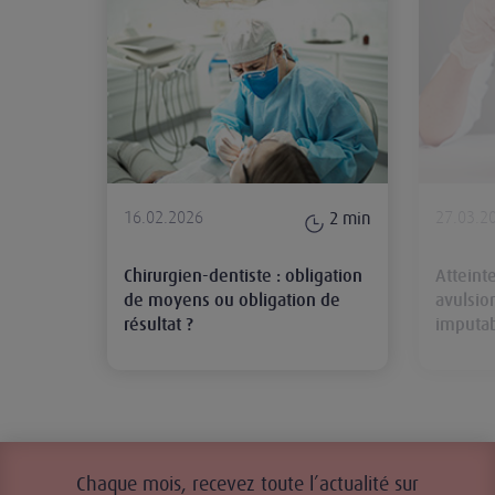
16.02.2026
27.03.2
2
min
Chirurgien-dentiste : obligation
Atteinte
de moyens ou obligation de
avulsio
résultat ?
imputab
Chaque mois, recevez toute l’actualité sur