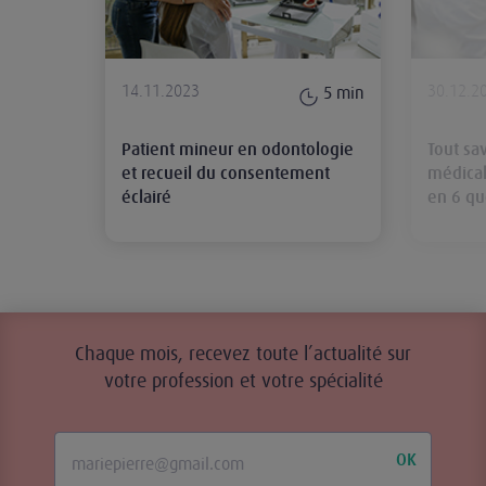
14.11.2023
30.12.2
5
min
Patient mineur en odontologie
Tout sav
et recueil du consentement
médical
éclairé
en 6 qu
Chaque mois, recevez toute l’actualité sur
votre profession et votre spécialité
OK