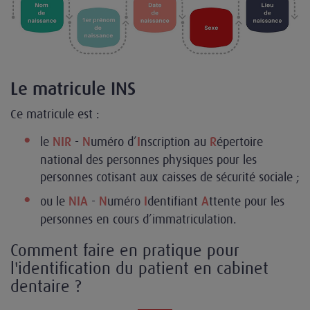
Le matricule INS
Ce matricule est :
le
-
uméro d’
nscription au
épertoire
NIR
N
I
R
national des personnes physiques pour les
personnes cotisant aux caisses de sécurité sociale ;
ou le
-
uméro
dentifiant
ttente pour les
NIA
N
I
A
personnes en cours d’immatriculation.
Comment faire en pratique pour
l'identification du patient en cabinet
dentaire ?