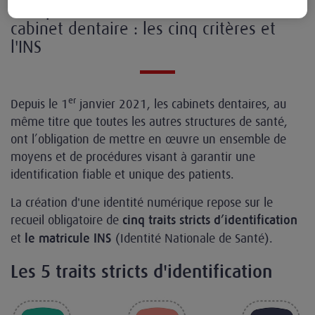
Les spécificités de l'identification en
cabinet dentaire : les cinq critères et
l'INS
er
Depuis le 1
janvier 2021, les cabinets dentaires, au
même titre que toutes les autres structures de santé,
ont l’obligation de mettre en œuvre un ensemble de
moyens et de procédures visant à garantir une
identification fiable et unique des patients.
La création d'une identité numérique repose sur le
recueil obligatoire de
cinq traits stricts d’identification
et
(Identité Nationale de Santé).
le matricule INS
Les 5 traits stricts d'identification