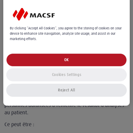
biologie médicale et leur interprétation
contextuelle ;
les principaux éléments pertinents du contexte
clinique ;
By clicking “Accept All Cookies”, you agree to the storing of cookies on your
device to enhance site navigation, analyze site usage, and assist in our
lorsque des résultats sont communiqués de façon
marketing efforts.
partielle, la mention "résultat partiel" ou
"résultats partiels".
OK
Qui peut transmettre les résultats
d'analyses médicales ?
Cookies Settings
Reject All
Il n’existe pas de liste légale ou réglementaire des
personnes autorisées à remettre le résultat d’analyses
au patient.
Ce peut être :