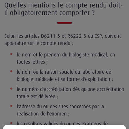
Quelles mentions le compte rendu doit-
il obligatoirement comporter ?
Selon les articles D6211-3 et R6222-3 du CSP, doivent
apparaître sur le compte rendu :
le nom et le prénom du biologiste médical, en
toutes lettres ;
le nom ou la raison sociale du laboratoire de
biologie médicale et sa forme d'exploitation ;
le numéro d'accréditation dès qu'une accréditation
totale est délivrée ;
l'adresse du ou des sites concernés par la
réalisation de l'examen ;
les résultats validés du ou des examens de