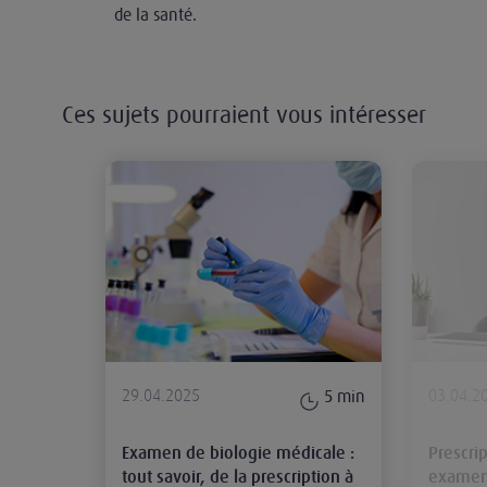
de la santé.
Ces sujets pourraient vous intéresser
Examen de biologie médicale : tout 
29.04.2025
03.04.2
5
min
Examen de biologie médicale :
Prescri
tout savoir, de la prescription à
examens