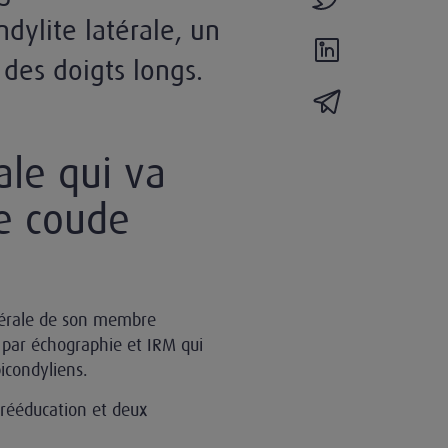
dylite latérale, un
partager l'actual
 des doigts longs.
partager l'actua
ale qui va
de coude
térale de son membre
 par échographie et IRM qui
icondyliens.
 rééducation et deux