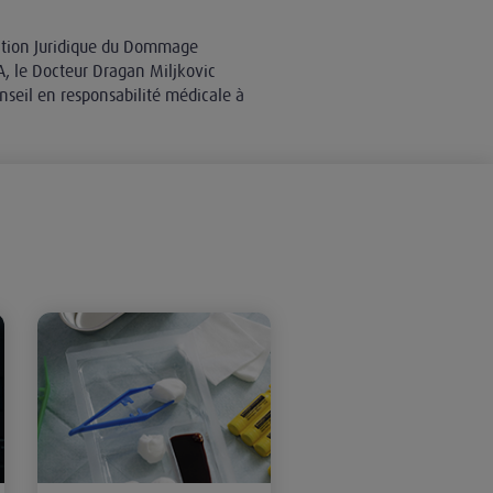
ration Juridique du Dommage
CA, le Docteur Dragan Miljkovic
seil en responsabilité médicale à
infection du site opératoire
Brûlure cutanée par Bétadine alcoolique au cours d’une chirurg