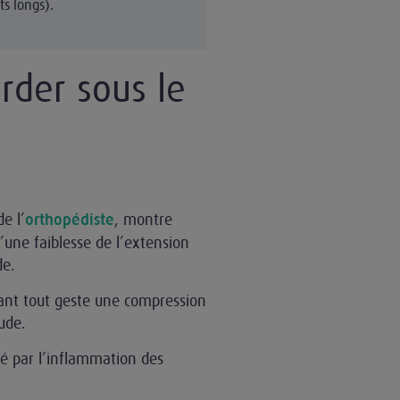
ts longs).
rder sous le
e l’
, montre
orthopédiste
’une faiblesse de l’extension
de.
vant tout geste une compression
ude.
sé par l’inflammation des