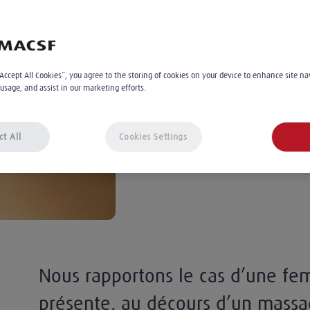
canalaire à une
neurapraxie...
“Accept All Cookies”, you agree to the storing of cookies on your device to enhance site na
 usage, and assist in our marketing efforts.
Dr Dragan Miljkovic
2
min
Le 16.05.2022
À 11:00
ct All
Cookies Settings
Nous rapportons le cas d’une fe
présente, au décours d’un massa