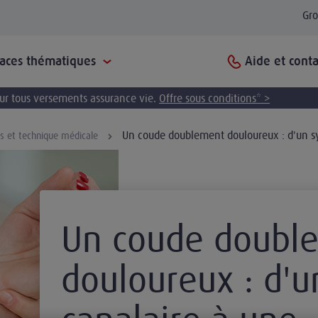
Gr
Aide et conta
paces thématiques
pour tous versements assurance vie.
Offre sous conditions* >
Un coude doublement douloureux : d'un s
ns et technique médicale
Un coude doubl
douloureux : d'