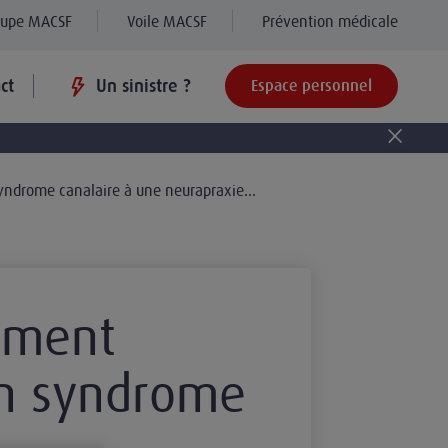
oupe MACSF
Voile MACSF
Prévention médicale
ct
Un sinistre ?
Espace personnel
yndrome canalaire à une neurapraxie...
ement
un syndrome