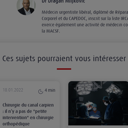
Dr Dragan Miljkovic
Médecin urgentiste libéral, diplômé de Répa
Corporel et du CAPEDOC, inscrit sur la liste IR
exerce également une activité de médecin con
la MACSF.
Ces sujets pourraient vous intéresser
pas de "petite intervention" en chirurgie orthopédique
La prévention et la gestion de l'
18.01.2022
4
min
Chirurgie du canal carpien
: il n’y a pas de "petite
intervention" en chirurgie
orthopédique