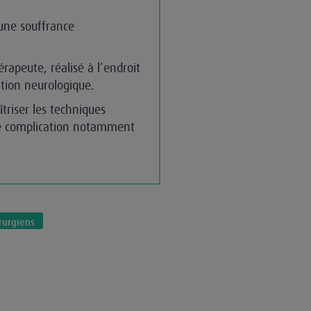
à une souffrance
apeute, réalisé à l’endroit
tion neurologique.
triser les techniques
te complication notamment
rurgiens