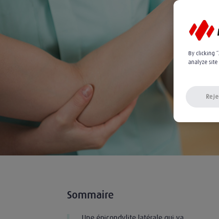
By clicking 
analyze site
Reje
Sommaire
Une épicondylite latérale qui va