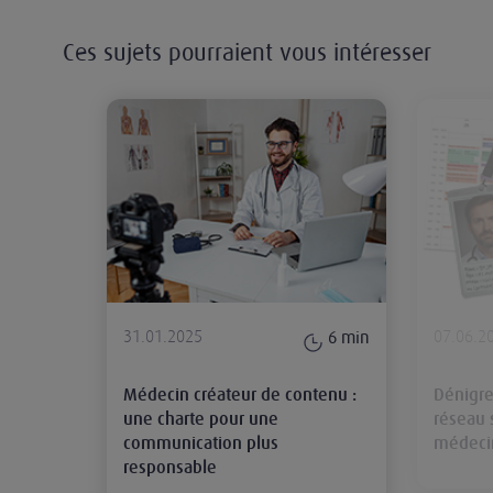
Ces sujets pourraient vous intéresser
Médecin créateur de contenu : un
31.01.2025
07.06.2
6
min
Médecin créateur de contenu :
Dénigre
une charte pour une
réseau s
communication plus
médecin
responsable