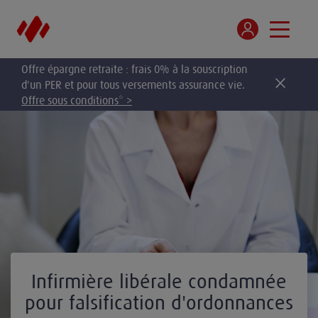
Offre épargne retraite : frais 0% à la souscription
d'un PER et pour tous versements assurance vie.
Offre sous conditions* >
Infirmière libérale condamnée
pour falsification d'ordonnances