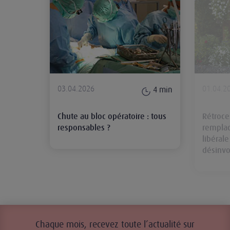
03.04.2026
01.04.2
4
min
Chute au bloc opératoire : tous
Rétroce
responsables ?
remplac
libéral
désinvo
Chaque mois, recevez toute l’actualité sur