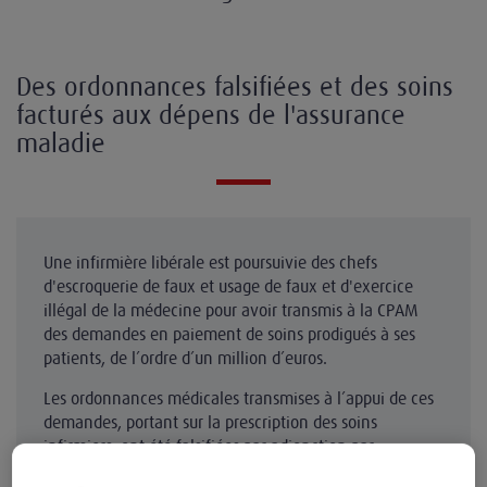
Des ordonnances falsifiées et des soins
facturés aux dépens de l'assurance
maladie
Une infirmière libérale est poursuivie des chefs
d'escroquerie de faux et usage de faux et d'exercice
illégal de la médecine pour avoir transmis à la CPAM
des demandes en paiement de soins prodigués à ses
patients, de l’ordre d’un million d’euros.
Les ordonnances médicales transmises à l’appui de ces
demandes, portant sur la prescription des soins
infirmiers, ont été falsifiées par adjonction par
l’infirmière de la mention "à renouveler", par ratures,