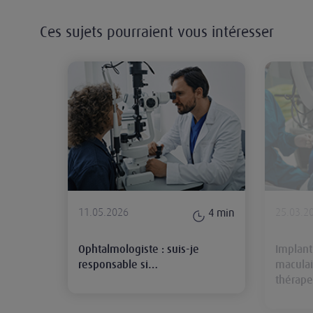
Ces sujets pourraient vous intéresser
Ophtalmologiste : suis-je responsa
11.05.2026
25.03.2
4
min
Ophtalmologiste : suis-je
Implant
responsable si…
maculai
thérape