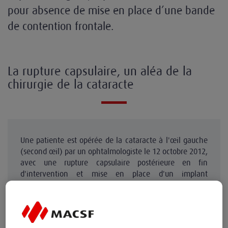
pour absence de mise en place d’une bande
de contention frontale.
La rupture capsulaire, un aléa de la
chirurgie de la cataracte
Une patiente est opérée de la cataracte à l'œil gauche
(second œil) par un ophtalmologiste le 12 octobre 2012,
avec une rupture capsulaire postérieure en fin
d'intervention et mise en place d'un implant
cristallinien dans le sulcus.
Dans son compte rendu opératoire,
l’ophtalmologiste mentionne :