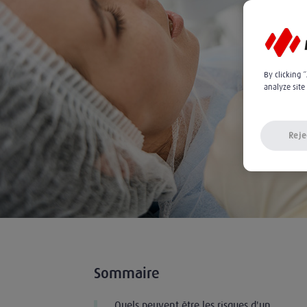
By clicking 
analyze site
Reje
Sommaire
Quels peuvent être les risques d'un