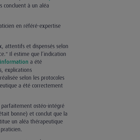
ts concluent à un aléa
aticien en référé-expertise
x, attentifs et dispensés selon
ce." Il estime que l’indication
a été
information
, explications
réalisée selon les protocoles
rapeutique a été correctement
it parfaitement ostéo-intégré
était bonne) et conclut que la
titue un aléa thérapeutique
praticien.