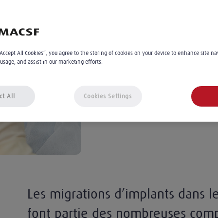
thérapeutique ?
Catherine Blanc
2
min
“Accept All Cookies”, you agree to the storing of cookies on your device to enhance site na
 usage, and assist in our marketing efforts.
Le 26.04.2024
À 13:00
ct All
Cookies Settings
Les migrations d’implants dans le
font partie des nombreuses comp