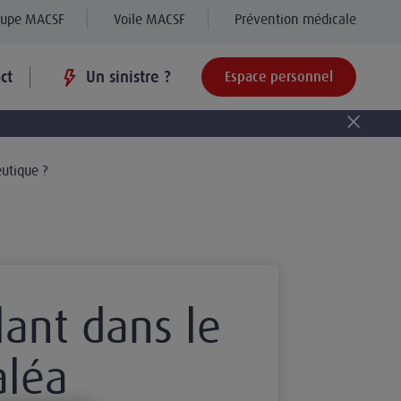
oupe MACSF
Voile MACSF
Prévention médicale
ct
Un sinistre ?
Espace personnel
eutique ?
lant dans le
aléa