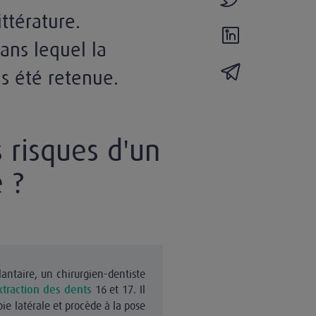
ttérature.
partager l'actual
dans lequel la
partager l'actua
as été retenue.
 risques d'un
 ?
antaire, un chirurgien-dentiste
16 et 17. Il
xtraction des dents
ie latérale et procède à la pose