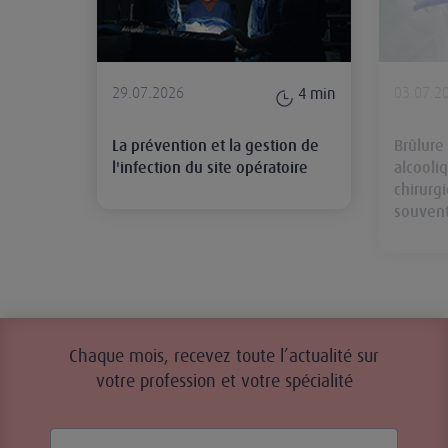
29.07.2026
03.07.2
4
min
La prévention et la gestion de
Brûlure
l'infection du site opératoire
alcooli
chirurg
souvent
Chaque mois, recevez toute l’actualité sur
votre profession et votre spécialité