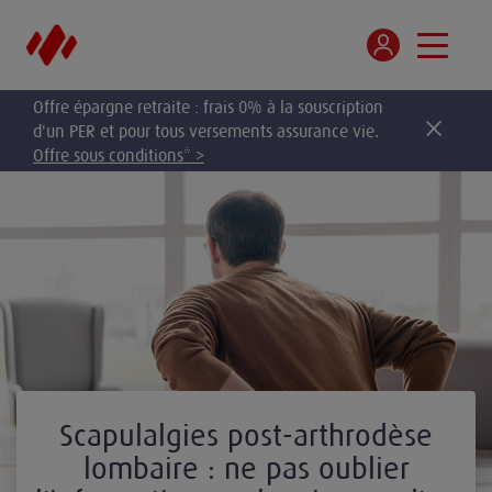
Offre épargne retraite : frais 0% à la souscription
d'un PER et pour tous versements assurance vie.
Offre sous conditions* >
Scapulalgies post-arthrodèse
lombaire : ne pas oublier