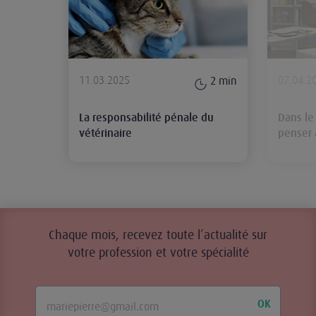
11.03.2025
07.04.2
2
min
La responsabilité pénale du
Dans le
vétérinaire
penser à
Chaque mois, recevez toute l’actualité sur
votre profession et votre spécialité
OK