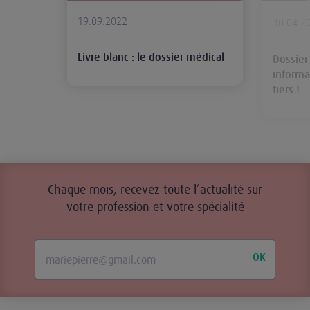
19.09.2022
30.04.2
Livre blanc : le dossier médical
Dossier
informa
tiers !
Chaque mois, recevez toute l’actualité sur
votre profession et votre spécialité
OK