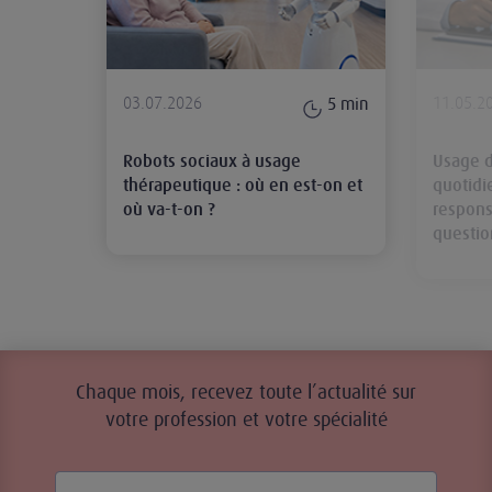
03.07.2026
11.05.2
5
min
Robots sociaux à usage
Usage d
thérapeutique : où en est-on et
quotidi
où va-t-on ?
respons
questio
Chaque mois, recevez toute l’actualité sur
votre profession et votre spécialité