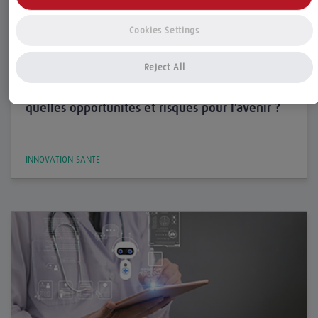
Cookies Settings
Reject All
Le 17.12.2025 par Mened Krouri
L’assurance à l’ère de l’intelligence artificielle :
quelles opportunités et risques pour l’avenir ?
INNOVATION SANTÉ