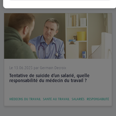
Le 13.06.2025 par Germain Decroix
Tentative de suicide d’un salarié, quelle
responsabilité du médecin du travail ?
MÉDECINS DU TRAVAIL
SANTÉ AU TRAVAIL
SALARIÉS
RESPONSABILITÉ