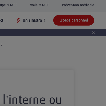
oupe MACSF
Voile MACSF
Prévention médicale
ct
Un sinistre ?
Espace personnel
 ?
 l'interne ou