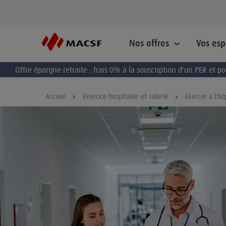
Nos offres
Vos es
Offre épargne retraite : frais 0% à la souscription d'un PER et 
Accueil
Exercice hospitalier et salarié
Exercer à l'hô