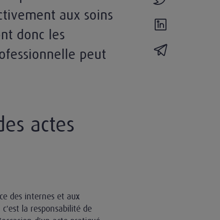
activement aux soins
partager l'actual
nt donc les
partager l'actua
rofessionnelle peut
des actes
ce des internes et aux
c'est la responsabilité de