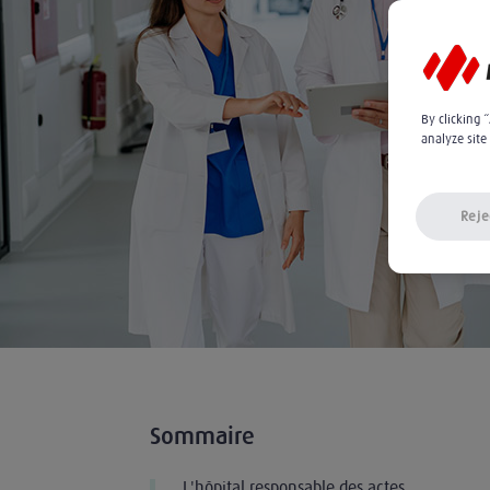
By clicking 
analyze site
Reje
Sommaire
L'hôpital responsable des actes