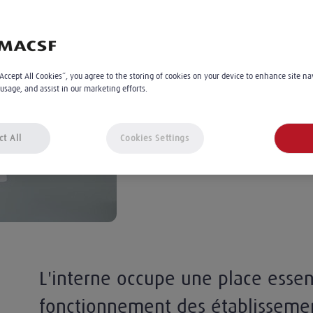
l'établissement 
David Baranger
5
min
“Accept All Cookies”, you agree to the storing of cookies on your device to enhance site na
 usage, and assist in our marketing efforts.
Le 29.10.2024
À 14:24
ct All
Cookies Settings
L'interne occupe une place essen
fonctionnement des établissemen