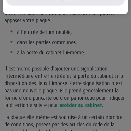
Dans le respect du règlement de copropriété en cas
d’exercice dans un immeuble collectif, vous pouvez
apposer votre plaque :
à l’entrée de l’immeuble,
dans les parties communes,
à la porte du cabinet lui-même.
Il est même possible d’ajouter une signalisation
intermédiaire entre l’entrée et la porte du cabinet si la
disposition des lieux l’impose. Cette signalisation n’est
pas une nouvelle plaque. Elle prend généralement la
forme d’une pancarte ou d’un panonceau pour indiquer
la direction à suivre pour
.
accéder au cabinet
La plaque elle-même est soumise à un certain nombre
de conditions, posées par des articles du code de la