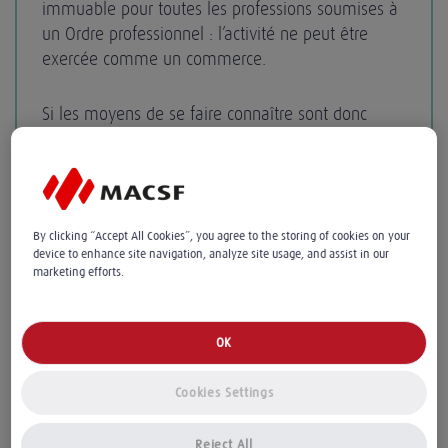
immuable pour toutes les professions soumises à
un Ordre professionnel : l’activité ne peut être
exercée comme un commerce.
Si les moyens de se faire connaître sont donc
élargis, vous devez toujours respecter ce principe
déontologique.
By clicking “Accept All Cookies”, you agree to the storing of cookies on your
device to enhance site navigation, analyze site usage, and assist in our
marketing efforts.
La pose d'une plaque professionnelle
OK
Apposer une
est un moyen
plaque professionnelle
Cookies Settings
simple d’attirer l’attention sur l’exercice d’une nouvelle
activité de soins en un lieu donné.
Reject All