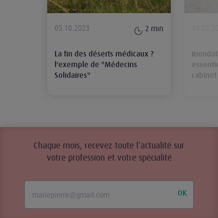
05.10.2023
13.07.2
2
min
La fin des déserts médicaux ?
Inondat
l'exemple de "Médecins
essenti
Solidaires"
cabinet
Chaque mois, recevez toute l’actualité sur
votre profession et votre spécialité
OK