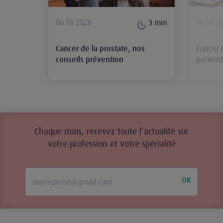
06.08.2026
06.08.2
3
min
Cancer de la prostate, nos
Cancer 
conseils prévention
prévent
Chaque mois, recevez toute l’actualité sur
votre profession et votre spécialité
OK