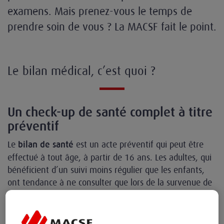
examens. Mais prenez-vous le temps de
prendre soin de vous ? La MACSF fait le point.
Le bilan médical, c’est quoi ?
Un check-up de santé complet à titre
préventif
Le
est un acte préventif qui peut être
bilan de santé
effectué à tout âge, à partir de 16 ans. Les adultes, qui
bénéficient d’un suivi moins régulier que les enfants,
ont tendance à ne consulter que lors de la survenue de
symptômes inhabituels : douleurs, fièvres et autres
gênes.