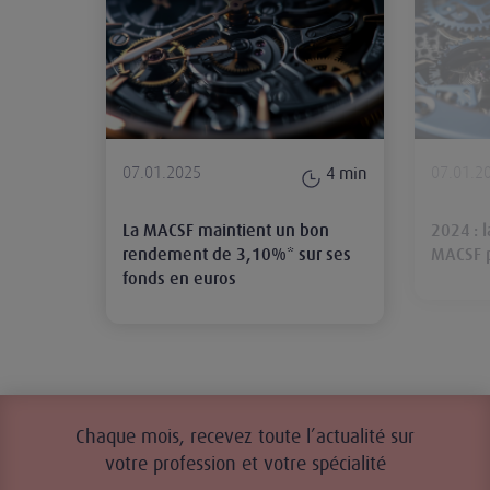
07.01.2025
07.01.2
4
min
La MACSF maintient un bon
2024 : 
rendement de 3,10%* sur ses
MACSF p
fonds en euros
Chaque mois, recevez toute l’actualité sur
votre profession et votre spécialité