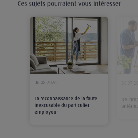
Ces sujets pourraient vous intéresser
La reconnaissance de la faute ine
06.08.2026
30.07.2
La reconnaissance de la faute
De l'im
inexcusable du particulier
antérie
employeur