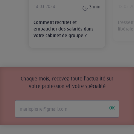
14.03.2024
18.03.2
3
min
Comment recruter et
L'essent
embaucher des salariés dans
libérale
votre cabinet de groupe ?
Chaque mois, recevez toute l’actualité sur
votre profession et votre spécialité
OK