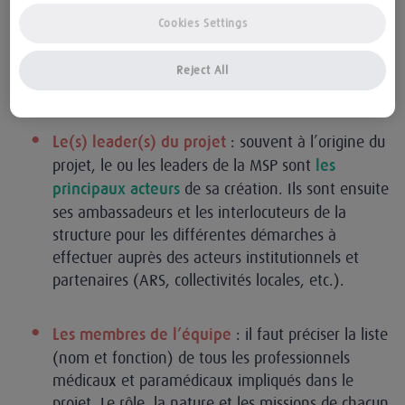
motivation.
Cookies Settings
Pour s’assurer d’un fonctionnement fluide, la
première
Reject All
vient définir
partie d’un projet professionnel
précisément sa composition et son organisation :
: souvent à l’origine du
Le(s) leader(s) du projet
projet, le ou les leaders de la MSP sont
les
de sa création. Ils sont ensuite
principaux acteurs
ses ambassadeurs et les interlocuteurs de la
structure pour les différentes démarches à
effectuer auprès des acteurs institutionnels et
partenaires (ARS, collectivités locales, etc.).
: il faut préciser la liste
Les membres de l’équipe
(nom et fonction) de tous les professionnels
médicaux et paramédicaux impliqués dans le
projet. Le rôle, la nature et les missions de chacun