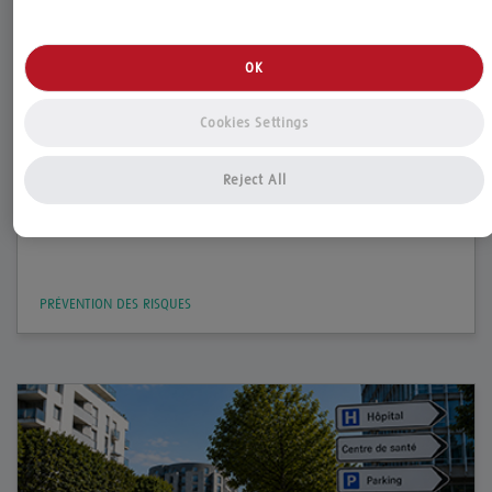
OK
Cookies Settings
Le 08.07.2025
Reject All
Accès aux soins : enjeux, défis et solutions
départementales
PRÉVENTION DES RISQUES