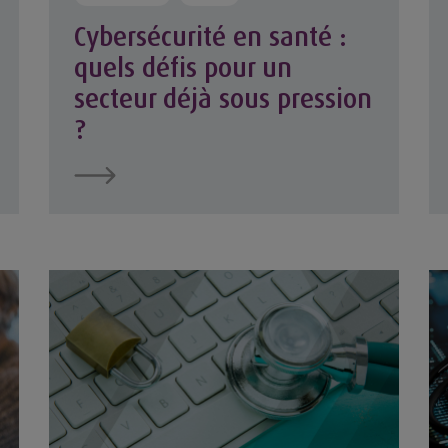
Cybersécurité en santé :
quels défis pour un
secteur déjà sous pression
?
tion dédié à la vulnérabilité pour mieux accompagner ses
Comment la MACSF protège les données de ses soc
Co