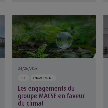
OCA MACSF lancés vers le cercle polaire
Les engagements du groupe MACSF en faveur du c
Sa
04/06/2026
RSE
ENGAGEMENT
Les engagements du
groupe MACSF en faveur
du climat