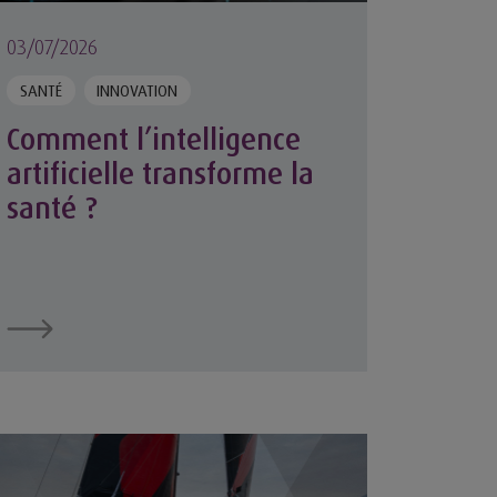
03/07/2026
SANTÉ
INNOVATION
Comment l’intelligence
artificielle transforme la
santé ?
son poste de conduite pour préserver dos et articulation
ndée Arctique : Corentin Horeau contraint à l’abandon ap