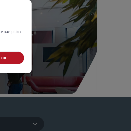
ite navigation,
s
OK