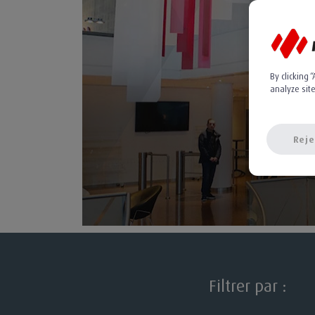
By clicking 
analyze sit
To
Reje
Filtrer par :