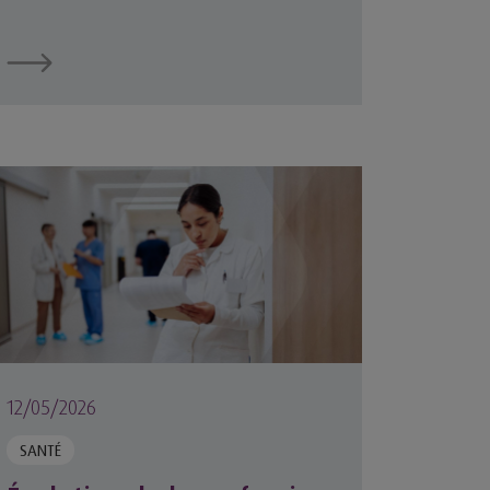
ance de la MACSF
olution de la profession infirmière : ce que révèle l’étud
12/05/2026
SANTÉ